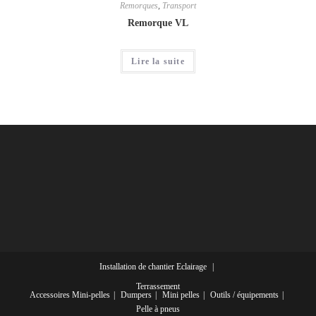
Remorques
,
Transport
Remorque VL
Lire la suite
Installation de chantier
Eclairage
Terrassement
Accessoires Mini-pelles
Dumpers
Mini pelles
Outils / équipements
Pelle à pneus