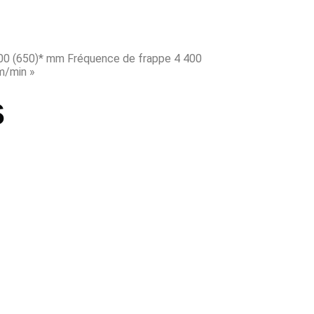
500 (650)* mm Fréquence de frappe 4 400
 m/min »
s