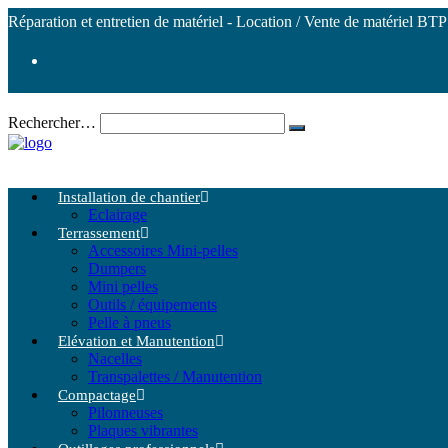
Réparation et entretien de matériel - Location / Vente de matériel BTP
Rechercher…
Installation de chantier
Eclairage
Terrassement
Accessoires Mini-pelles
Dumpers
Mini pelles
Outils / équipements
Pelle à pneus
Elévation et Manutention
Nacelles
Transpalettes / Manutention
Compactage
Pilonneuses
Plaques vibrantes