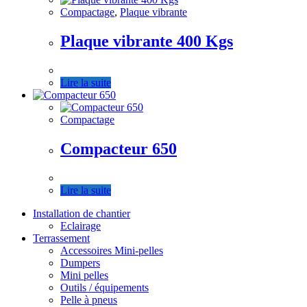
Compactage
,
Plaque vibrante
Plaque vibrante 400 Kgs
Lire la suite
Compactage
Compacteur 650
Lire la suite
Installation de chantier
Eclairage
Terrassement
Accessoires Mini-pelles
Dumpers
Mini pelles
Outils / équipements
Pelle à pneus