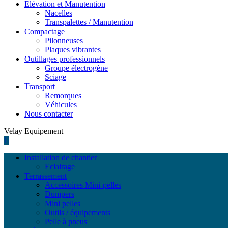
Elévation et Manutention
Nacelles
Transpalettes / Manutention
Compactage
Pilonneuses
Plaques vibrantes
Outillages professionnels
Groupe électrogène
Sciage
Transport
Remorques
Véhicules
Nous contacter
Velay Equipement
Installation de chantier
Eclairage
Terrassement
Accessoires Mini-pelles
Dumpers
Mini pelles
Outils / équipements
Pelle à pneus