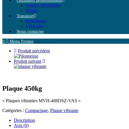
Outillages professionnels
Groupe électrogène
Sciage
Transport
Remorques
Véhicules
Nous contacter
0
Menu
Fermer
Produit précédent
Produit suivant
Plaque 450kg
« Plaques vibrantes MVH-408DSZ-VAS »
Catégories :
Compactage
,
Plaque vibrante
Description
Avis (0)